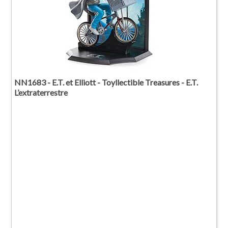
NN1683 - E.T. et Elliott - Toyllectible Treasures - E.T.
L’extraterrestre