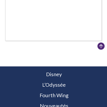
arrow_upward
Disney
L’Odyssée
Fourth Wing
Nouveautés