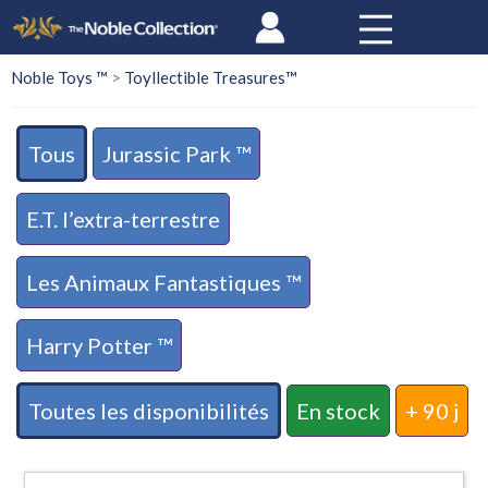
Panneau de gestion des cookies
Noble Toys ™
>
Toyllectible Treasures™
Tous
Jurassic Park ™
E.T. l’extra-terrestre
Les Animaux Fantastiques ™
Harry Potter ™
Toutes les disponibilités
En stock
+ 90 j