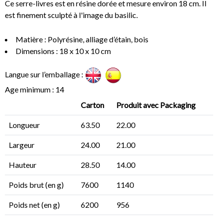
Ce serre-livres est en résine dorée et mesure environ 18 cm. Il
est finement sculpté à l'image du basilic.
Matière : Polyrésine, alliage d’étain, bois
Dimensions : 18 x 10 x 10 cm
Langue sur l’emballage :
Age minimum : 14
Carton
Produit avec Packaging
Longueur
63.50
22.00
Largeur
24.00
21.00
Hauteur
28.50
14.00
Poids brut (en g)
7600
1140
Poids net (en g)
6200
956