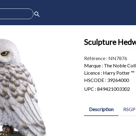
search
Sculpture Hedw
Référence : NN7876
Marque : The Noble Coll
Licence : Harry Potter ™
HSCODE : 39264000
UPC : 849421003302
Description
RSGP