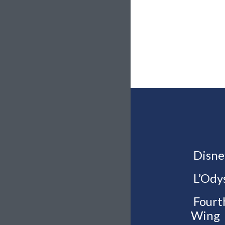
Disne
L’Ody
Fourt
Wing