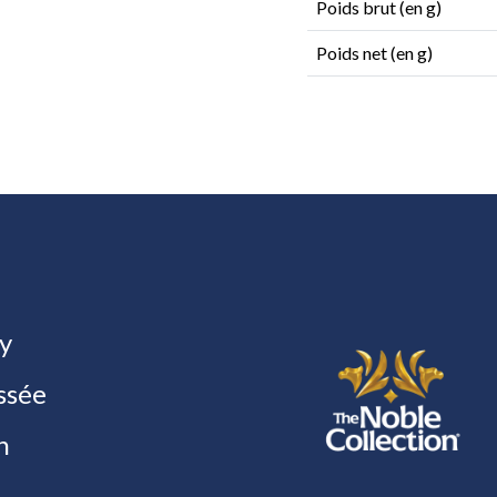
Poids brut (en g)
Poids net (en g)
y
ssée
h