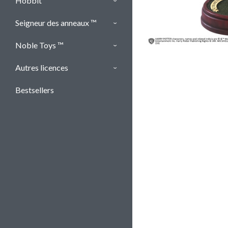
Hobbit ™
Seigneur des anneaux ™
Noble Toys ™
Autres licences
Bestsellers