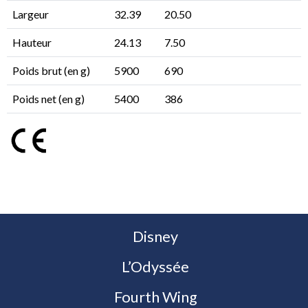
Largeur
32.39
20.50
Hauteur
24.13
7.50
Poids brut (en g)
5900
690
Poids net (en g)
5400
386
Disney
L’Odyssée
Fourth Wing