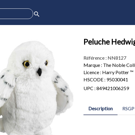
search
Peluche Hedwig
Référence : NN8127
Marque : The Noble Coll
Licence : Harry Potter ™
HSCODE : 95030041
UPC : 849421006259
Description
RSGP