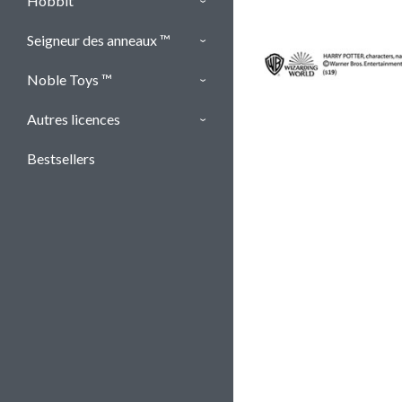
Hobbit ™
Seigneur des anneaux ™
Noble Toys ™
Autres licences
Bestsellers