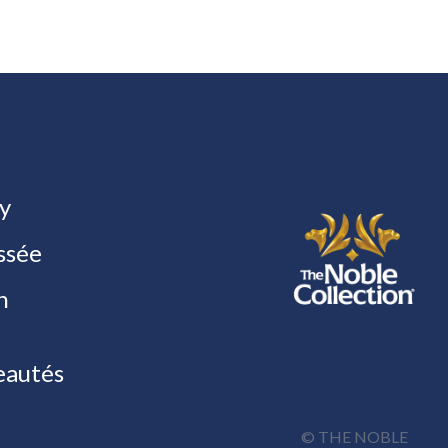
y
ssée
h
autés
© THE NOBLE