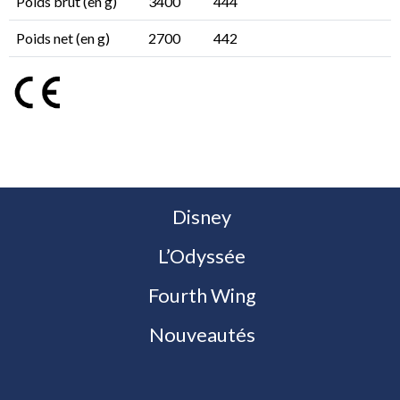
Poids brut (en g)
3400
444
Poids net (en g)
2700
442
Disney
L’Odyssée
Fourth Wing
Nouveautés