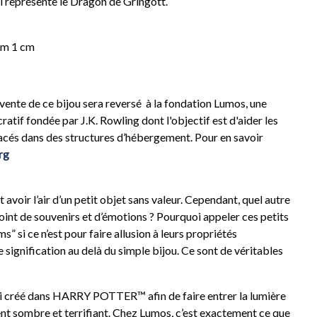
 représente le Dragon de Gringott.
rm 1 cm
vente de ce bijou sera reversé à la fondation Lumos, une
ratif fondée par J.K. Rowling dont l'objectif est d'aider les
lacés dans des structures d’hébergement. Pour en savoir
rg
avoir l’air d’un petit objet sans valeur. Cependant, quel autre
oint de souvenirs et d’émotions ? Pourquoi appeler ces petits
” si ce n’est pour faire allusion à leurs propriétés
e signification au delà du simple bijou. Ce sont de véritables
’ai créé dans HARRY POTTER™ afin de faire entrer la lumière
nt sombre et terrifiant. Chez Lumos, c’est exactement ce que