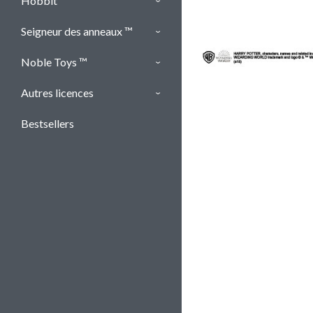
Hobbit ™
Seigneur des anneaux ™
Noble Toys ™
Autres licences
Bestsellers