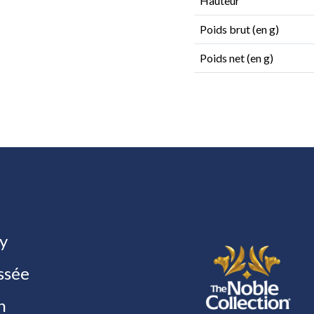
Hauteur
Poids brut (en g)
Poids net (en g)
y
ssée
h