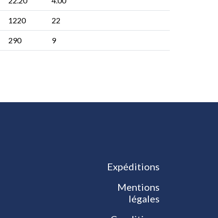
22.20
4.00
1220
22
290
9
Expéditions
Mentions
légales