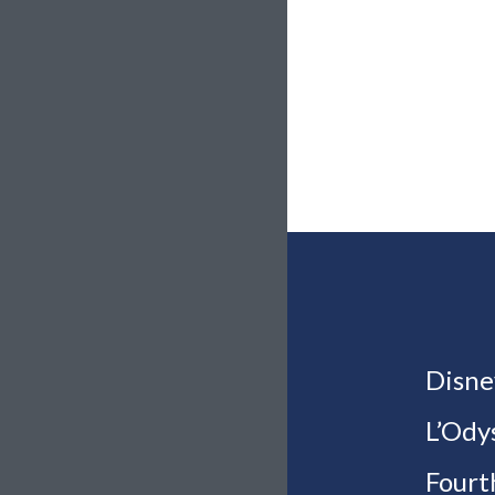
Disne
L’Ody
Fourt