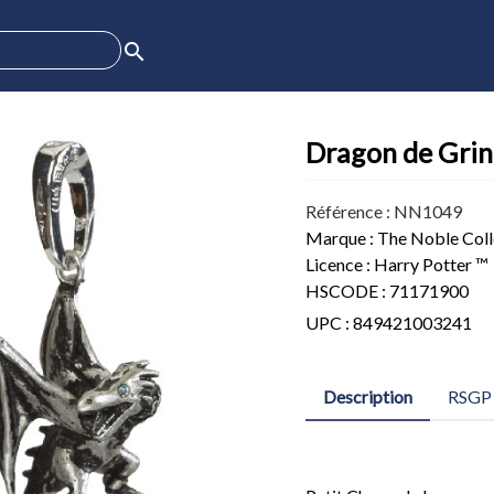
search
Dragon de Grin
Référence : NN1049
Marque : The Noble Coll
Licence : Harry Potter ™
HSCODE : 71171900
UPC : 849421003241
Description
RSGP