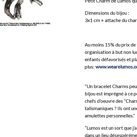
Petit Charm de Lumos qui
Dimensions du bijou :
3x1 cm + attache du cha
Au moins 15% du prix de 
organisation à but non luc
enfants défavorisés et p
plus:
www.wearelumos.o
“Un bracelet Charms peut 
bijou est imprégné à ce p
chefs d’oeuvre des “Charms
talismaniques ? Ils ont un
amulettes personnelles.”
“Lumos est un sort que j
dans un lieu désespéréme