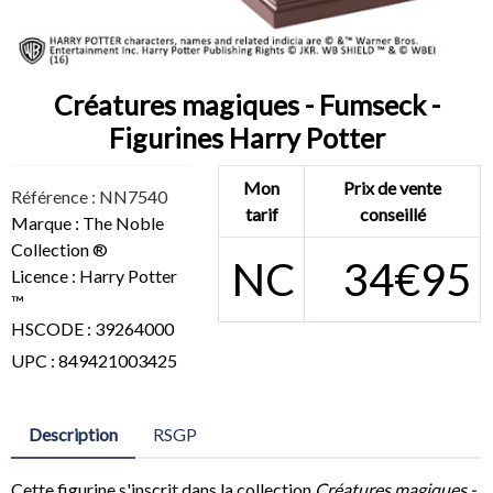
Créatures magiques - Fumseck -
Figurines Harry Potter
Mon
Prix de vente
Référence : NN7540
tarif
conseillé
Marque : The Noble
Collection ®
NC
34€95
Licence : Harry Potter
™
HSCODE : 39264000
UPC : 849421003425
Description
RSGP
Cette figurine s'inscrit dans la collection
Créatures magiques -