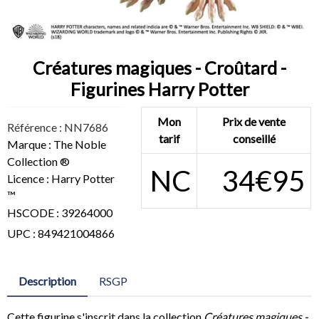
Créatures magiques - Croûtard -
Figurines Harry Potter
Mon
Prix de vente
Référence : NN7686
tarif
conseillé
Marque : The Noble
Collection ®
NC
34€95
Licence : Harry Potter
™
HSCODE : 39264000
UPC : 849421004866
Description
RSGP
Cette figurine s'inscrit dans la collection
Créatures magiques -