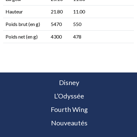
Hauteur
21.80
11.00
Poids brut (en g)
5470
550
Poids net (en g)
4300
478
Disney
L’Odyssée
Fourth Wing
Nouveautés