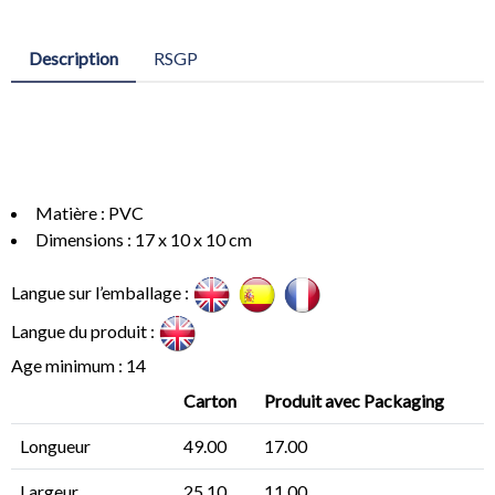
Description
RSGP
Matière : PVC
Dimensions : 17 x 10 x 10 cm
Langue sur l’emballage :
Langue du produit :
Age minimum : 14
Carton
Produit avec Packaging
Longueur
49.00
17.00
Largeur
25.10
11.00