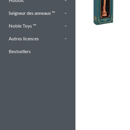
Hobbit ™
Seigneur des anneaux ™
Noble Toys ™
Autres licences
Bestsellers