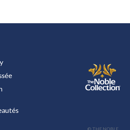
y
ssée
h
autés
© THE NOBLE