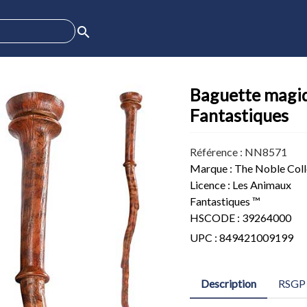
search
Baguette magiq
Fantastiques
Référence : NN8571
Marque : The Noble Coll
Licence : Les Animaux
Fantastiques ™
HSCODE : 39264000
UPC : 849421009199
Description
RSGP