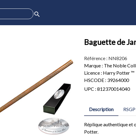
search
Baguette de Ja
Référence : NN8206
Marque : The Noble Coll
Licence : Harry Potter ™
HSCODE : 39264000
UPC : 812370014040
Description
RSGP
Réplique authentique et o
Potter.