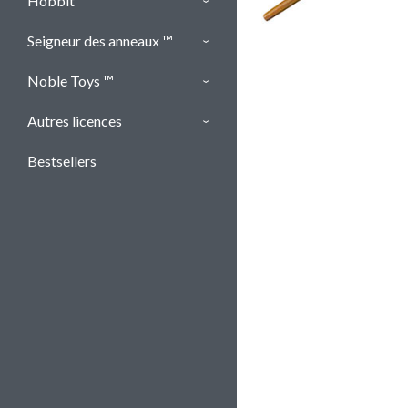
Hobbit ™
Seigneur des anneaux ™
Noble Toys ™
Autres licences
Bestsellers