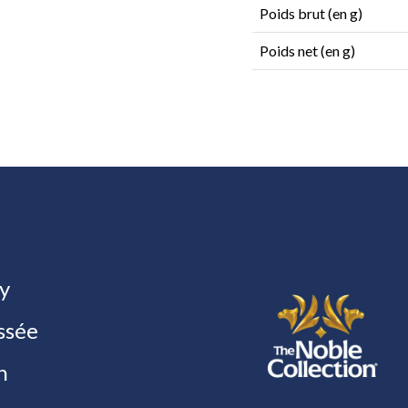
Poids brut (en g)
Poids net (en g)
y
ssée
h