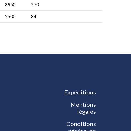
8950
270
2500
84
Expéditions
Mentions
légales
Conditions
général de