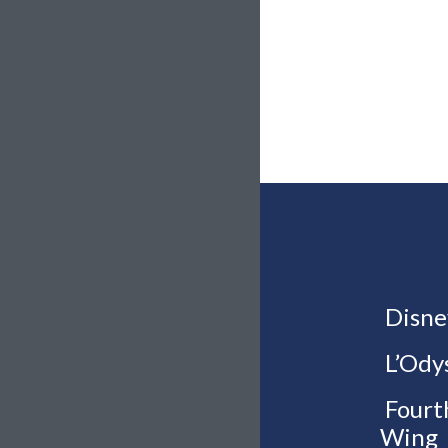
Disne
L’Ody
Fourt
Wing